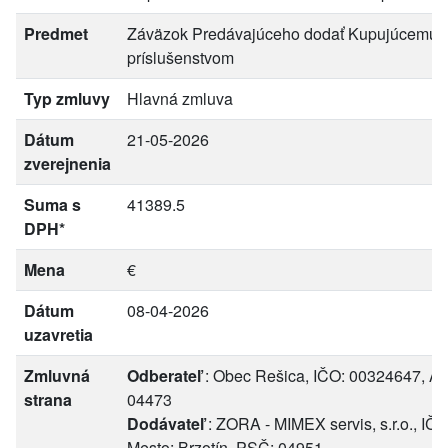
Predmet
Záväzok Predávajúceho dodať Kupujúcemu pre
príslušenstvom
Typ zmluvy
Hlavná zmluva
Dátum
21-05-2026
zverejnenia
Suma s
41389.5
DPH*
Mena
€
Dátum
08-04-2026
uzavretia
Zmluvná
Odberateľ
: Obec Rešica, IČO: 00324647, Ad
strana
04473
Dodávateľ
: ZORA - MIMEX servis, s.r.o., IČO
Mesto: Brzotín, PSČ: 04951