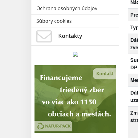
Ná
Ochrana osobných údajov
Pr
Súbory cookies
Ty
Kontakty
Dá
zve
Su
DP
Me
Dá
uza
Zm
str