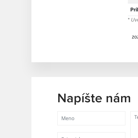
Prí
*
Uve
zo
Napíšte nám