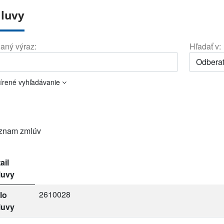
luvy
aný výraz:
Hľadať v:
írené vyhľadávanie
znam zmlúv
ail
luvy
2610028
lo
luvy