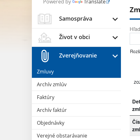
Powered by
Translate
Zm
Samospráva
Hľad
Život v obci
Rozš
Zverejňovanie
Zmluvy
zo
Archív zmlúv
Faktúry
Det
zm
Archív faktúr
Čís
Objednávky
zm
Verejné obstarávanie