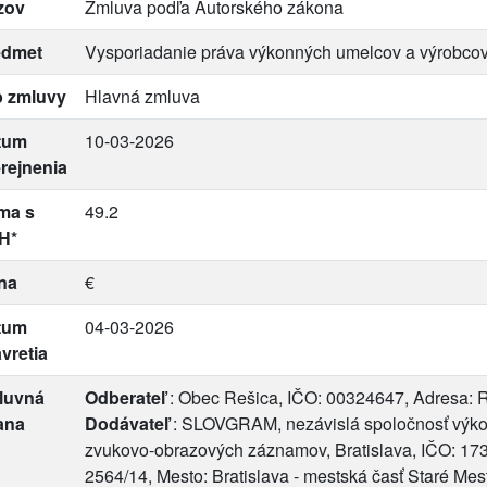
zov
Zmluva podľa Autorského zákona
edmet
Vysporiadanie práva výkonných umelcov a výrobco
p zmluvy
Hlavná zmluva
tum
10-03-2026
rejnenia
ma s
49.2
H*
na
€
tum
04-03-2026
vretia
luvná
Odberateľ
: Obec Rešica, IČO: 00324647, Adresa: 
ana
Dodávateľ
: SLOVGRAM, nezávislá spoločnosť výko
zvukovo-obrazových záznamov, Bratislava, IČO: 17
2564/14, Mesto: Bratislava - mestská časť Staré Me