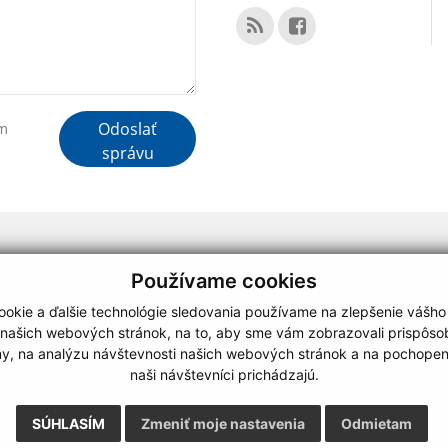
Odoslať
ím
správu
webdesign
|
Používame cookies
.
,
o.
,
okie a ďalšie technológie sledovania používame na zlepšenie vášho
 našich webových stránok, na to, aby sme vám zobrazovali prispôs
my, na analýzu návštevnosti našich webových stránok a na pochopeni
naši návštevníci prichádzajú.
SÚHLASÍM
Zmeniť moje nastavenia
Odmietam