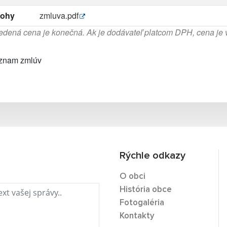
lohy
zmluva.pdf
dená cena je konečná. Ak je dodávateľ platcom DPH, cena je
znam zmlúv
Rýchle odkazy
O obci
História obce
Fotogaléria
Kontakty