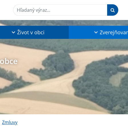
Hľadaný výraz...
Život v obci
Zverejňova
 obce
Zmluvy