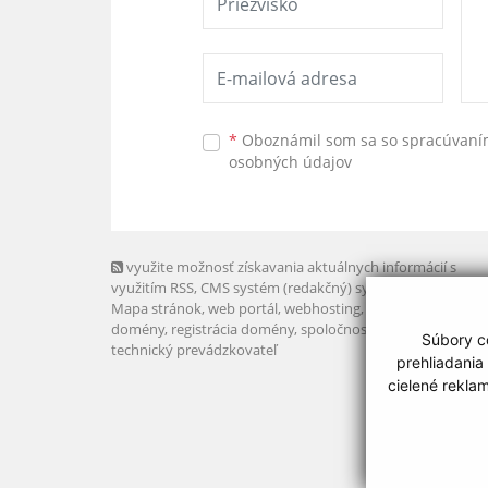
*
Oboznámil som sa so
spracúvan
osobných údajov
využite možnosť získavania aktuálnych informácií s
využitím RSS
, CMS systém (redakčný) systém ECHELON 2,
Mapa stránok
,
web portál
,
webhosting
,
webex.digital, s.r.o
domény
,
registrácia domény
,
spoločnosť webex.digital, s.r.
Súbory co
technický prevádzkovateľ
prehliadania
cielené rekla