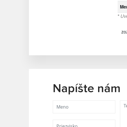
Me
*
Uve
zo
Napíšte nám