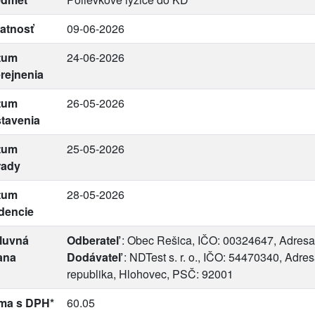
atnosť
09-06-2026
tum
24-06-2026
rejnenia
tum
26-05-2026
tavenia
tum
25-05-2026
rady
tum
28-05-2026
dencie
luvná
Odberateľ
: Obec Rešica, IČO: 00324647, Adresa
ana
Dodávateľ
: NDTest s. r. o., IČO: 54470340, Adre
republika, Hlohovec, PSČ: 92001
ma s DPH*
60.05