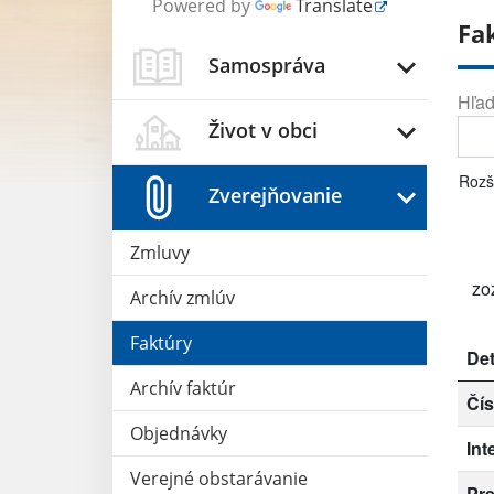
Powered by
Translate
Fa
Samospráva
Hľad
Život v obci
Rozš
Zverejňovanie
Zmluvy
zo
Archív zmlúv
Faktúry
Det
Archív faktúr
Čís
Objednávky
Int
Verejné obstarávanie
Pr