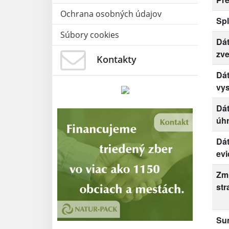
Ochrana osobných údajov
Spl
Súbory cookies
Dá
zve
Kontakty
Dá
vys
Dá
úh
Dá
evi
Zm
str
Su