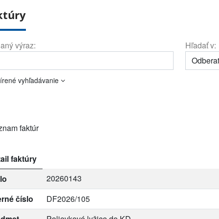
ktúry
aný výraz:
Hľadať v:
írené vyhľadávanie
znam faktúr
ail faktúry
20260143
lo
erné číslo
DF2026/105
edmet
Polievkové lyžice do KD