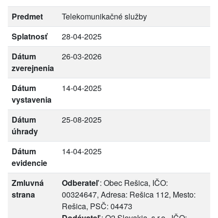
Predmet
Telekomunikačné služby
Splatnosť
28-04-2025
Dátum
26-03-2026
zverejnenia
Dátum
14-04-2025
vystavenia
Dátum
25-08-2025
úhrady
Dátum
14-04-2025
evidencie
Zmluvná
Odberateľ
: Obec Rešica, IČO:
strana
00324647, Adresa: Rešica 112, Mesto:
Rešica, PSČ: 04473
Dodávateľ
: O2 Slovakia, s.r.o., IČO: