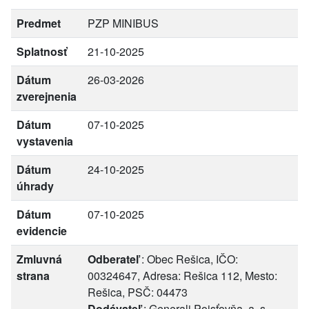
Predmet
PZP MINIBUS
Splatnosť
21-10-2025
Dátum
26-03-2026
zverejnenia
Dátum
07-10-2025
vystavenia
Dátum
24-10-2025
úhrady
Dátum
07-10-2025
evidencie
Zmluvná
Odberateľ
: Obec Rešica, IČO:
strana
00324647, Adresa: Rešica 112, Mesto:
Rešica, PSČ: 04473
Dodávateľ
: Generali Poisťovňa, a. s.,