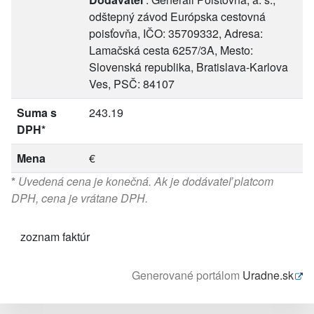
odštepný závod Európska cestovná
poisťovňa, IČO: 35709332, Adresa:
Lamačská cesta 6257/3A, Mesto:
Slovenská republika, Bratislava-Karlova
Ves, PSČ: 84107
Suma s
243.19
DPH*
Mena
€
*
Uvedená cena je konečná. Ak je dodávateľ platcom
DPH, cena je vrátane DPH.
zoznam faktúr
Generované portálom
Uradne.sk